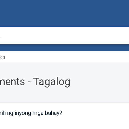
log
ments - Tagalog
ili ng inyong mga bahay?