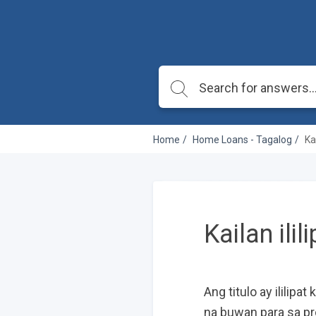
Home
Home Loans - Tagalog
Ka
Kailan ili
Ang titulo ay ilili
na buwan para sa pr