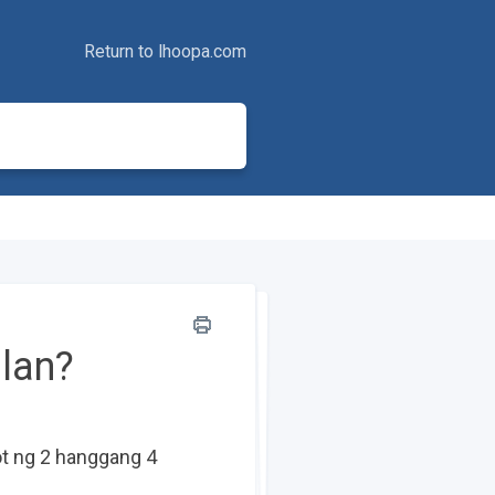
Return to lhoopa.com
alan?
ot ng 2 hanggang 4