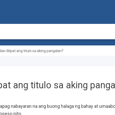
ilan ililipat ang titulo sa aking pangalan?
lipat ang titulo sa aking pang
pat kapag nabayaran na ang buong halaga ng bahay at umaab
oseso nito.